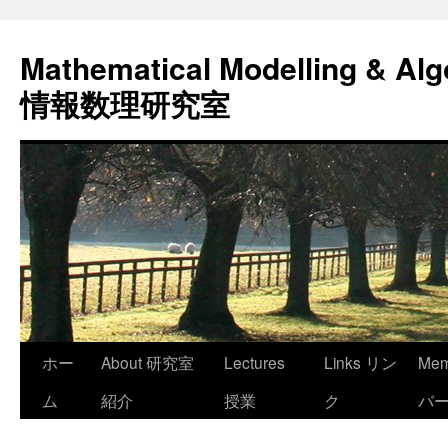
コ
ン
Mathematical Modelling & Alg
テ
ン
情報数理研究室
ツ
へ
ス
キ
ッ
プ
ホー
About 研究室
Lectures
Links リン
Me
ム
紹介
授業
ク
バ