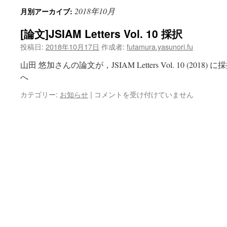
2018年10月
月別アーカイブ:
[論文]JSIAM Letters Vol. 10 採択
投稿日:
2018年10月17日
作成者:
futamura.yasunori.fu
山田 悠加さんの論文が，JSIAM Letters Vol. 10 (20
へ
[論
カテゴリー:
お知らせ
|
コメントを受け付けていません
文]JSIAM
Letters
Vol.
10
採
択
は