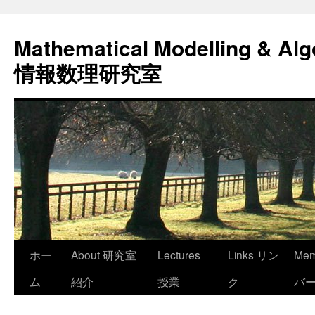
コ
ン
Mathematical Modelling & Alg
テ
ン
情報数理研究室
ツ
へ
ス
キ
ッ
プ
ホー
About 研究室
Lectures
Links リン
Me
ム
紹介
授業
ク
バ