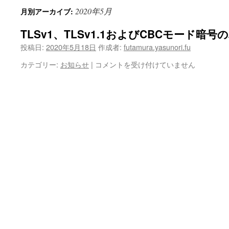
2020年5月
月別アーカイブ:
TLSv1、TLSv1.1およびCBCモード暗号
投稿日:
2020年5月18日
作成者:
futamura.yasunori.fu
TLSv1、
カテゴリー:
お知らせ
|
コメントを受け付けていません
TLSv1.1
お
よ
び
CBC
モ
ー
ド
暗
号
の
利
用
停
止
は