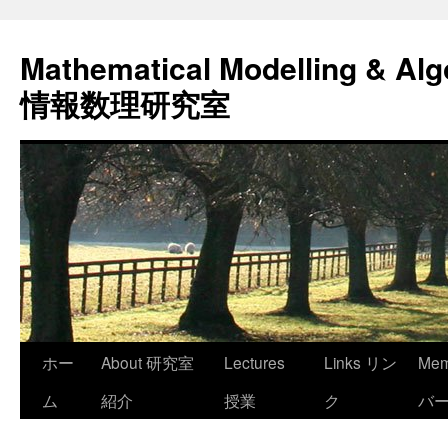
コ
ン
Mathematical Modelling & Alg
テ
ン
情報数理研究室
ツ
へ
ス
キ
ッ
プ
ホー
About 研究室
Lectures
Links リン
Me
ム
紹介
授業
ク
バ