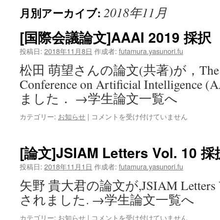
2018年11月
月別アーカイブ:
[国際会議論文]AAAI 2019 採択
投稿日:
2018年11月8日
作成者:
futamura.yasunori.fu
松田 萌望さんの論文(共著)が，The Thir
Conference on Artificial Intellige
ました． →学生論文一覧へ
[国
カテゴリー:
お知らせ
|
コメントを受け付けていません
際
会
議
[論文]JSIAM Letters Vol. 10 採
論
文]AAAI
投稿日:
2018年11月1日
作成者:
futamura.yasunori.fu
2019
矢野 貴大君の論文が,JSIAM Letters Vo
採
択
されました. →学生論文一覧へ
は
[論
カテゴリー:
お知らせ
|
コメントを受け付けていません