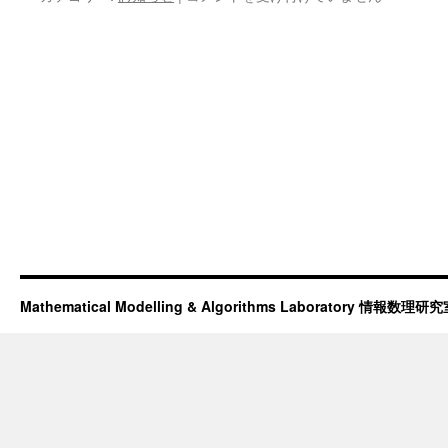
文]JSIAM
Letters
Vol.
10
採
択
(2)
は
Mathematical Modelling & Algorithms Laboratory 情報数理研