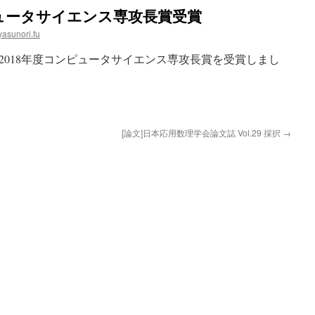
ンピュータサイエンス専攻長賞受賞
yasunori.fu
2018年度コンピュータサイエンス専攻長賞を受賞しまし
[論文]日本応用数理学会論文誌 Vol.29 採択
→