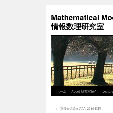
コ
ン
Mathematical Mod
テ
ン
情報数理研究室
ツ
へ
ス
キ
ッ
プ
ホーム
About 研究室紹介
Lectu
←
[国際会議論文]AAAI 2019 採択