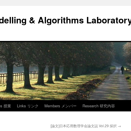
elling & Algorithms Laborator
res 授業
Links リンク
Members メンバー
Research 研究内容
[論文]日本応用数理学会論文誌 Vol.29 採択
→