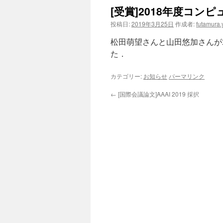
[受賞]2018年度コ
投稿日:
2019年3月25日
作成者:
futamura.
松田萌望さんと山田悠加さんが
た．
カテゴリー:
お知らせ
パーマリンク
←
[国際会議論文]AAAI 2019 採択