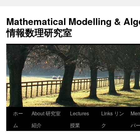
コ
ン
Mathematical Modelling & Alg
テ
ン
情報数理研究室
ツ
へ
ス
キ
ッ
プ
ホー
About 研究室
Lectures
Links リン
Me
ム
紹介
授業
ク
バ