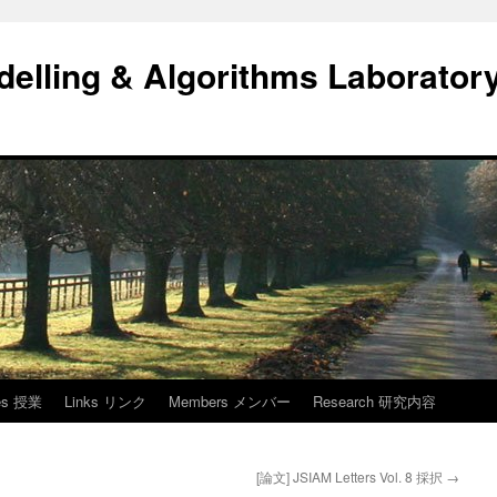
elling & Algorithms Laborator
res 授業
Links リンク
Members メンバー
Research 研究内容
[論文] JSIAM Letters Vol. 8 採択
→