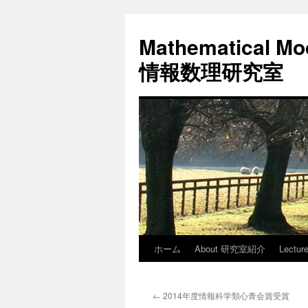
コ
ン
Mathematical Mod
テ
ン
情報数理研究室
ツ
へ
ス
キ
ッ
プ
ホーム
About 研究室紹介
Lectu
←
2014年度情報科学類心青会賞受賞